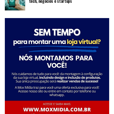
tech, negócios e startups
inspiram futuras gerações a seguir seus passos,
mostrando que é possível transformar a sociedade
através da dedicação e liderança.
Tatiana Souza destaca a importância da liderança
Sobre a Savana
feminina no setor social: “Acredito que quando as
A Savana integra o Grupo Águia Branca e é especializada
mulheres assumem a liderança, trazem consigo uma
na comercialização de caminhões e veículos comerciais
perspectiva única e essencial que promove a inclusão e o
da Mercedes-Benz. Com forte presença nos setores de
desenvolvimento sustentável. Meu objetivo é continuar
transporte e logística, oferece um portfólio completo
inspirando e capacitando outras mulheres a seguirem
de veículos, peças e serviços de oficina. Além disso,
esse caminho, transformando ainda mais vidas e
disponibiliza soluções em pneus e recapagem,
comunidades.”
garantindo performance e eficiência para os clientes do
segmento de transporte de cargas.
Essa trajetória exemplifica como o ativismo e o
empreendedorismo social podem convergir para criar
uma carreira gratificante e de grande impacto social.
FONTE: A Savana integra o Grupo Águia Branca
Sobre o Instituto Macedônia
Fundado em 1985, o Instituto Macedônia é uma