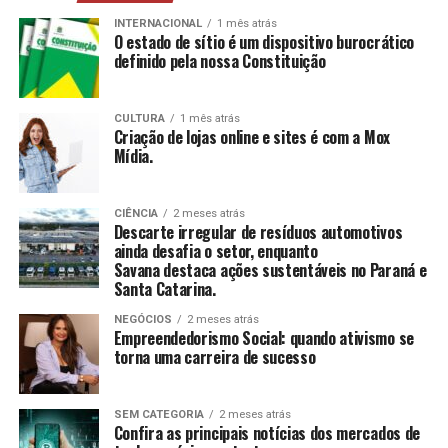
mais, estimulando a construção e reconstrução de
suas histórias e vivências.
INTERNACIONAL
1 mês atrás
O estado de sítio é um dispositivo burocrático
definido pela nossa Constituição
CCAS
: Ambiente de convivência para crianças e
adolescentes, abrangendo desde jogos até cultura
e esportes.
CULTURA
1 mês atrás
Criação de lojas online e sites é com a Mox
SAICA
: Trabalho de cuidado, orientação e proteção
Mídia.
integral a crianças e adolescentes em situação de
risco.
CIÊNCIA
2 meses atrás
CEIS
: Garantia de um ambiente seguro e desafiador
Descarte irregular de resíduos automotivos
para o desenvolvimento infantil.
ainda desafia o setor, enquanto
Savana destaca ações sustentáveis no Paraná e
Santa Catarina.
Conclusão
NEGÓCIOS
2 meses atrás
O empreendedorismo social, impulsionado por líderes
Empreendedorismo Social: quando ativismo se
torna uma carreira de sucesso
como Tatiana Souza, demonstra que ativismo pode, sim,
ser uma carreira de sucesso. As mulheres no comando
dessas organizações não apenas promovem mudanças
SEM CATEGORIA
2 meses atrás
significativas em suas comunidades, mas também
Confira as principais notícias dos mercados de