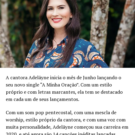
Além disso, o single conta com a participação especial
de Victor Miranda, que também participou da gravação
original lançada em outubro de 2021. A escolha do feat
não foi apenas estratégica, mas também simboliza a
continuidade e a evolução da mensagem dessas
poderosas canções.
Impactando as igrejas pelo Brasil
Ao ser questionado sobre o impacto que espera que o
single tenha em quem o ouvir, Marcos Miranda diz que
A cantora Adelãyne inicia o mês de Junho lançando o
espera que o Espírito Santo de Deus alcance os corações
seu novo single “A Minha Oração”. Com um estilo
dentro e fora do país. “Creio que a Igreja Brasileira e até
próprio e com letras marcantes, ela tem se destacado
mundial será desafiada a criar um ambiente que atraia a
em cada um de seus lançamentos.
Presença e a Manifestação do Poder de Deus, trazendo
milagres, cura e libertação”, coloca.
Com um som pop pentecostal, com uma mescla de
worship, estilo próprio da cantora, e com uma voz com
O medley “O Céu Desceu / A Melhor Parte” promete ser
muita personalidade, Adelãyne começou sua carreira em
uma ferramenta de Deus para a música cristã,
2020, e até agora são 14 canções inéditas lançadas.