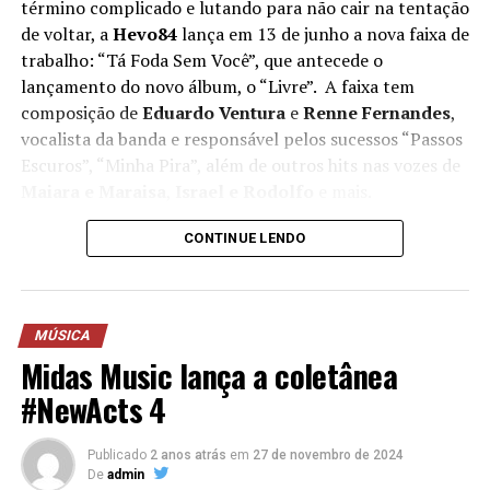
término complicado e lutando para não cair na tentação
de voltar, a
Hevo84
lança em 13 de junho a nova faixa de
trabalho: “Tá Foda Sem Você”, que antecede o
lançamento do novo álbum, o “Livre”. A faixa tem
composição de
Eduardo Ventura
e
Renne Fernandes
,
vocalista da banda e responsável pelos sucessos “Passos
Escuros”, “Minha Pira”, além de outros hits nas vozes de
Maiara e Maraisa
,
Israel e Rodolfo
e mais.
Entrando com tudo na nova era, o novo álbum de um
CONTINUE LENDO
dos maiores nomes do Emo e pop/rock nacional já conta
com alguns lançamentos, como o single homônimo que
teve um clipe gravado ao vivo na Jai Club. Além disto, o
MÚSICA
novo trabalho da Hevo84 atravessa as histórias de amor
Midas Music lança a coletânea
moderno e coloca em foco em dilemas que todo jovem
passa. A nova música de trabalho fala exatamente sobre
#NewActs 4
a luta pós-término, em especial, se for um
relacionamento abusivo.
Publicado
2 anos atrás
em
27 de novembro de 2024
De
admin