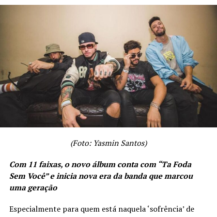
https://www.instagram.com/marcosmirandamusic/
Fique por dentro dos próximos lançamentos da
Futura Músic:
https://www.instagram.com/futuramusicoficial/
TÓPICOS RELACIONADOS
A SEGUIR
Cantora e compositora Karyn Garcia aposta no
reggaeton em novo single: “Distância Chata”
NÃO PERCA
Fabrício e Henrique em Parceria com Maiara e Maraísa
(Foto: Yasmin Santos)
Lançam ‘Pra Que Namorar’: Uma Moda Boa que
Transborda Emoção e Verdades
Com 11 faixas, o novo álbum conta com “Ta Foda
Sem Você” e inicia nova era da banda que marcou
uma geração
Especialmente para quem está naquela ‘sofrência’ de