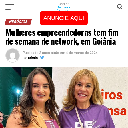
ANUNCIE AQUI
NEGÓCIOS
Mulheres empreendedoras tem fim
de semana de network, em Goiânia
Publicado
2 anos atrás
em
4 de março de 2024
De
admin