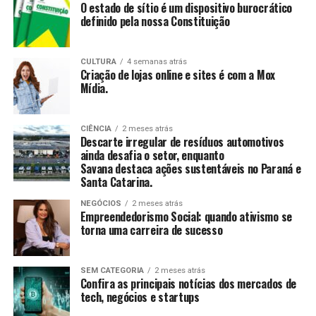
O estado de sítio é um dispositivo burocrático
definido pela nossa Constituição
CCAS
: Ambiente de convivência para crianças e
adolescentes, abrangendo desde jogos até cultura
e esportes.
CULTURA
4 semanas atrás
Criação de lojas online e sites é com a Mox
SAICA
: Trabalho de cuidado, orientação e proteção
Mídia.
integral a crianças e adolescentes em situação de
risco.
CIÊNCIA
2 meses atrás
CEIS
: Garantia de um ambiente seguro e desafiador
Descarte irregular de resíduos automotivos
para o desenvolvimento infantil.
ainda desafia o setor, enquanto
Savana destaca ações sustentáveis no Paraná e
Santa Catarina.
Conclusão
NEGÓCIOS
2 meses atrás
O empreendedorismo social, impulsionado por líderes
Empreendedorismo Social: quando ativismo se
torna uma carreira de sucesso
como Tatiana Souza, demonstra que ativismo pode, sim,
ser uma carreira de sucesso. As mulheres no comando
dessas organizações não apenas promovem mudanças
SEM CATEGORIA
2 meses atrás
significativas em suas comunidades, mas também
Confira as principais notícias dos mercados de
tech, negócios e startups
inspiram futuras gerações a seguir seus passos,
mostrando que é possível transformar a sociedade