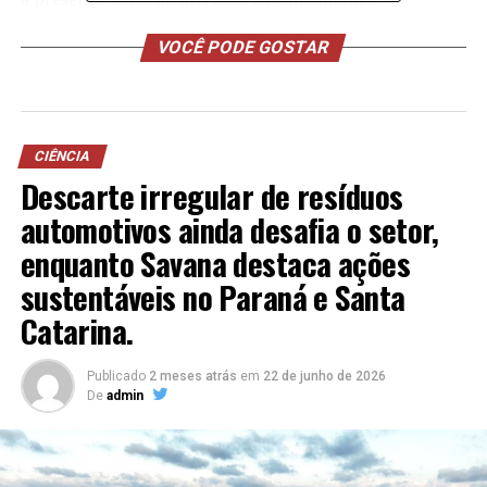
VOCÊ PODE GOSTAR
TÓPICOS RELACIONADOS
A SEGUIR
Mercado da reparação automotiva tem grande desafio
com a popularização dos carros elétricos e híbridos
CIÊNCIA
NÃO PERCA
Descarte irregular de resíduos
Thiago Monteiro: O Rei do Ouro que Conquista as
Celebridades do Rio
automotivos ainda desafia o setor,
enquanto Savana destaca ações
sustentáveis no Paraná e Santa
Catarina.
Publicado
2 meses atrás
em
22 de junho de 2026
De
admin