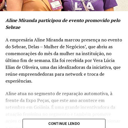
Aline Miranda participou de evento promovido pelo
Sebrae
A empresária Aline Miranda marcou presença no evento
do Sebrae, Delas – Mulher de Negócios’, que abriu as
comemorações do mês da mulher na instituição, no
último fim de semana. Ela foi recebida por Vera Lúcia
Elias de Oliveira, uma das idealizadoras da iniciativa, que
reúne empreendedoras para network e troca de
experiências.
Aline atua no segmento de reparação automotiva, à
frente da Expo Peças, que este ano acontece em
setembro em Goiânia. É uma grande incentivadora da
atuação feminina no segmento e também promove
ações com as representantes do setor para impulsionar
CONTINUE LENDO
a presença delas no mercado automobilístico.