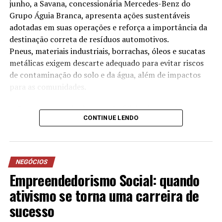
junho, a Savana, concessionária Mercedes-Benz do
Grupo Águia Branca, apresenta ações sustentáveis
adotadas em suas operações e reforça a importância da
destinação correta de resíduos automotivos.
Pneus, materiais industriais, borrachas, óleos e sucatas
metálicas exigem descarte adequado para evitar riscos
de contaminação do solo e da água, além de impactos
para as comunidades.
A Savana, por meio das suas 14 filiais, desenvolve
CONTINUE LENDO
anualmente iniciativas voltadas à redução no consumo
de água, destinação correta de resíduos, eficiência
energética e projetos sociais. As práticas adotadas
contribuíram, inclusive, para a conquista da certificação
NEGÓCIOS
ISO 14001, norma internacional de gestão ambiental
Empreendedorismo Social: quando
conquistada pela empresa desde 2023.
ativismo se torna uma carreira de
sucesso