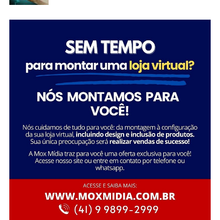
através da dedicação e liderança.
Tatiana Souza destaca a importância da liderança
Sobre a Savana
feminina no setor social: “Acredito que quando as
A Savana integra o Grupo Águia Branca e é especializada
mulheres assumem a liderança, trazem consigo uma
na comercialização de caminhões e veículos comerciais
perspectiva única e essencial que promove a inclusão e o
da Mercedes-Benz. Com forte presença nos setores de
desenvolvimento sustentável. Meu objetivo é continuar
transporte e logística, oferece um portfólio completo
inspirando e capacitando outras mulheres a seguirem
de veículos, peças e serviços de oficina. Além disso,
esse caminho, transformando ainda mais vidas e
disponibiliza soluções em pneus e recapagem,
comunidades.”
garantindo performance e eficiência para os clientes do
segmento de transporte de cargas.
Essa trajetória exemplifica como o ativismo e o
empreendedorismo social podem convergir para criar
uma carreira gratificante e de grande impacto social.
FONTE: A Savana integra o Grupo Águia Branca
Sobre o Instituto Macedônia
Fundado em 1985, o Instituto Macedônia é uma
organização sem fins lucrativos com sede em São Paulo,