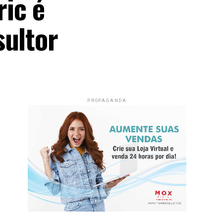
ic é
sultor
PROPAGANDA