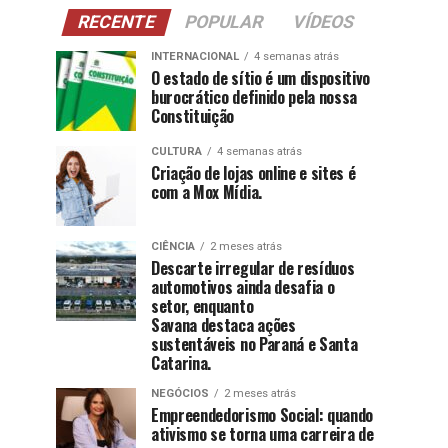
RECENTE
POPULAR
VÍDEOS
INTERNACIONAL
4 semanas atrás
O estado de sítio é um dispositivo
burocrático definido pela nossa
Constituição
CULTURA
4 semanas atrás
Criação de lojas online e sites é
com a Mox Mídia.
CIÊNCIA
2 meses atrás
Descarte irregular de resíduos
automotivos ainda desafia o
setor, enquanto
Savana destaca ações
sustentáveis no Paraná e Santa
Catarina.
NEGÓCIOS
2 meses atrás
Empreendedorismo Social: quando
ativismo se torna uma carreira de