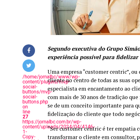
Segundo executiva do Grupo Simão,
experiência possível para fideliza
Uma empresa “customer centric”, ou c
/home/jornalbc/www/wp-
cliente no centro de todas as suas op
content/plugins/mvp-
social-
especialista em encantamento ao cli
buttons/mvp-
com mais de 30 anos de tradição que 
social-
buttons.php
se de um conceito importante para qu
on
line
fidelização do cliente que todo negóc
27
https://jornalbc.com.br/wp-
content/uploads/2024/04/4146-
“Ser customer centric é ter empatia c
1-
transformar o cliente em consultor, 
Copy-