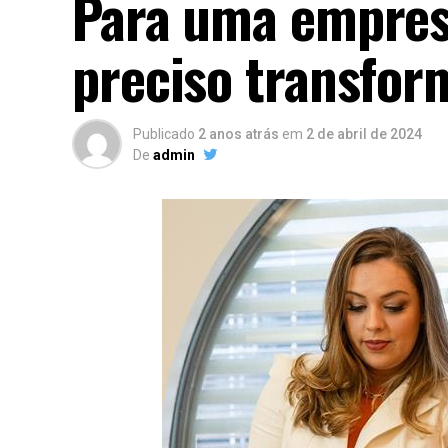
Para uma empresa
preciso transfor
Publicado
2 anos atrás
em
2 de abril de 2024
De
admin