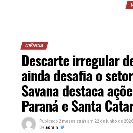
V
CIÊNCIA
Descarte irregular d
ainda desafia o seto
Savana destaca açõe
Paraná e Santa Catar
Publicado
2 meses atrás
em
22 de junho de 202
De
admin