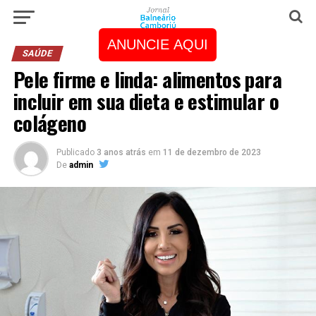
ANUNCIE AQUI
SAÚDE
Pele firme e linda: alimentos para
incluir em sua dieta e estimular o
colágeno
Publicado
3 anos atrás
em
11 de dezembro de 2023
De
admin