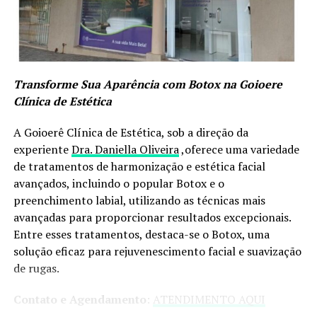
diminuição da mobilidade. Essas perdas podem ser
emocionalmente desafiadoras e exigem adaptação.
Enquanto os adolescentes perdem os pais da infância,
(que recebem o boletim escolar e controlam tudo) esses
Transforme Sua Aparência com Botox na Goioere
adolescentes da terceira idade, estão entrando em rota
Clínica de Estética
de colisão com os filhos, que muitas vezes querem
controlar a vida financeira, amorosa e esse ímpeto dos
A Goioerê Clínica de Estética, sob a direção da
mais velhos. Esse é sem dúvida um grande desafio.
experiente
Dra. Daniella Oliveira
,oferece uma variedade
de tratamentos de harmonização e estética facial
Essas pessoas que se recusam a envelhecer, são as
avançados, incluindo o popular Botox e o
mesmas que nunca pararam de aprender coisas novas e
preenchimento labial, utilizando as técnicas mais
continuam criando novos projetos, como se não
avançadas para proporcionar resultados excepcionais.
houvesse amanhã ou continuam engajadas em seus
Entre esses tratamentos, destaca-se o Botox, uma
projetos de uma vida inteira.
solução eficaz para rejuvenescimento facial e suavização
Para enfrentar essa nova fase da vida entre 60, 70 e
de rugas.
80 anos, é importante considerar alguns caminhos:
Contato e Agendamento
:
ATENDIMENTO AQUI
1-Aprender coisas novas sob demanda: para manter a