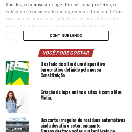
flacidez, o famoso anti age . Por ser uma proteína, o
colágeno é considerado um ingrediente funcional. Com
isso , ajuda a manter a saúde de ossos, músculos, e do
intestino, pois tem as mesmas propriedades que as
fibras dos vegetais”, explica a nutricionista Juliana
CONTINUE LENDO
Vieira.
Não é necessário nem ressaltar que quem quer ter a pele
VOCÊ PODE GOSTAR
firme depois de uma certa idade, é preciso incluir em sua
O estado de sítio é um dispositivo
dieta alimentos que estimulam o colágeno. A
burocrático definido pela nossa
nutricionista Juliana Vieira listou quais são eles:
Constituição
-Alimentos ricos em vitamina C: abacaxi, laranja, limão,
Criação de lojas online e sites é com a Mox
goiaba, mamão, caju, kiwi, tangerina, frutos vermelhos
Mídia.
(morango, cereja e outras), pimentão cru, agrião, salsa e
tomate fresco;
Descarte irregular de resíduos automotivos
-Alimentos ricos em selênio: peixes, camarão, feijão
ainda desafia o setor, enquanto
preto, farinha de trigo integral, castanha do Pará, gema
Savana destaca ações sustentáveis no