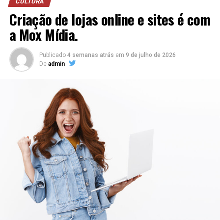
CULTURA
de pêssego por muitos anos”, finaliza a profissional.
Criação de lojas online e sites é com
a Mox Mídia.
credito j domingos
Publicado
4 semanas atrás
em
9 de julho de 2026
TÓPICOS RELACIONADOS
DESTAQUE
De
admin
A SEGUIR
Inteligência Artificial leva a cibersegurança a um novo
patamar
NÃO PERCA
Thiago Delgado: Cirurgião plástico é referência em
Minas Gerais