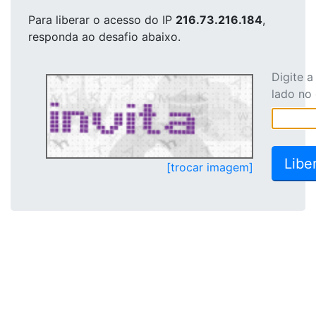
Para liberar o acesso
do IP
216.73.216.184
,
responda ao desafio abaixo.
Digite 
lado no
[trocar imagem]