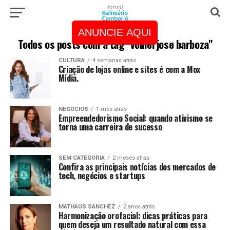
ANUNCIE AQUI
Todos os posts com a tag "volnei jose barboza"
CULTURA
4 semanas atrás
Criação de lojas online e sites é com a Mox
Mídia.
NEGÓCIOS
1 mês atrás
Empreendedorismo Social: quando ativismo se
torna uma carreira de sucesso
SEM CATEGORIA
2 meses atrás
Confira as principais notícias dos mercados de
tech, negócios e startups
MATHAUS SANCHEZ
2 anos atrás
Harmonização orofacial: dicas práticas para
quem deseja um resultado natural com essa