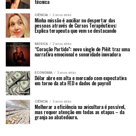
técnica
CIÊNCIA
2 anos atrás
Minha missão é auxiliar no despertar das
pessoas através de Cursos Terapêuticos:
Explica terapeuta que vem se destacando
MÚSICA
2 anos atrás
“Coração Partido”: novo single de Piêit traz uma
narrativa emocional e sonoridade inovadora
ECONOMIA
3 anos atrás
Dólar abre em alta e mercado com expectativa
em torno da ata FED e dados do payroll
CIÊNCIA
3 anos atrás
Melhorar a eficiência na avicultura é possível,
mas requer atenção em todas as etapas – da
granja ao abatedouro.