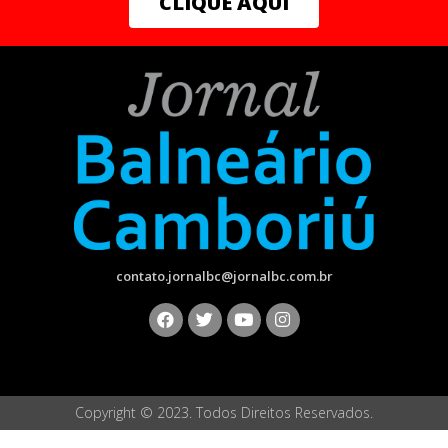
CLIQUE AQUI
acompanhado de quem te faz bem.”
Bárbara Lopes
| Natural de Montes Claros, Minas
Gerais, Bárbara Lopes se destaca no sertanejo. Sua
música “Embalagem vazia” é “uma música escolhida com
muito carinho, feita por um grupo de compositores de
Goiânia” e retrata experiências cotidianas com melodia
envolvente.
Zart |
O baiano Zart, agora residindo em Santa Catarina,
traz uma nova estética musical em “Tipo Radar”, uma
música sobre a reconquista no amor. “Música que fala
contato.jornalbc@jornalbc.com.br
sobre pessoas que gostam uma da outra, mas que ao
mesmo tempo a tarefa da reconquista parece estar
apenas nas mãos de uma delas,” explica Zart.
Renata Loureiro
| Atriz, cantora e compositora de
Niterói, Renata Loureiro estreia com a música
Copyright © 2023. Todos Direitos Reservados.
“Passarinho”. Ela descreve a faixa como “um canto de