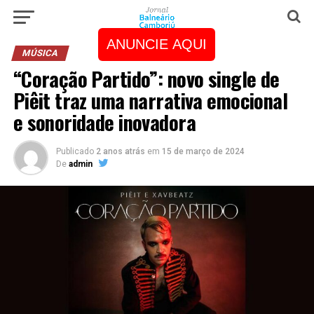
ANUNCIE AQUI
MÚSICA
“Coração Partido”: novo single de
Piêit traz uma narrativa emocional
e sonoridade inovadora
Publicado
2 anos atrás
em
15 de março de 2024
De
admin