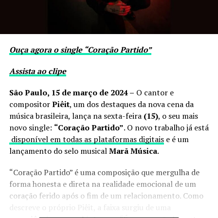
Ouça agora o single “Coração Partido”
Assista ao clipe
São Paulo, 15 de março de 2024 –
O cantor e
compositor
Piêit
, um dos destaques da nova cena da
música brasileira, lança na sexta-feira
(15)
, o seu mais
novo single:
“Coração Partido”
. O novo trabalho já está
disponível em todas as plataformas digitais
e é um
lançamento do selo musical
Marã Música
.
“Coração Partido” é uma composição que mergulha de
forma honesta e direta na realidade emocional de um
coração ferido após o fim de um relacionamento. Como
descreve o próprio Piêit, a faixa surgiu de uma