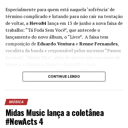
projetos, produções artísticas e eventos culturais.
Especialmente para quem está naquela ‘sofrência’ de
término complicado e lutando para não cair na tentação
Redes Sociais de Piêit
de voltar, a
Hevo84
lança em 13 de junho a nova faixa de
trabalho: “Tá Foda Sem Você”, que antecede o
Youtube
lançamento do novo álbum, o “Livre”. A faixa tem
Spotify
composição de
Eduardo Ventura
e
Renne Fernandes
,
vocalista da banda e responsável pelos sucessos “Passos
Instagram
Escuros”, “Minha Pira”, além de outros hits nas vozes de
Maiara e Maraisa
,
Israel e Rodolfo
e mais.
Redes Sociais Marã Música
Entrando com tudo na nova era, o novo álbum de um
CONTINUE LENDO
Site Oficial
dos maiores nomes do Emo e pop/rock nacional já conta
com alguns lançamentos, como o single homônimo que
Facebook
teve um clipe gravado ao vivo na Jai Club. Além disto, o
MÚSICA
novo trabalho da Hevo84 atravessa as histórias de amor
Instagram
Midas Music lança a coletânea
moderno e coloca em foco em dilemas que todo jovem
passa. A nova música de trabalho fala exatamente sobre
YouTube
#NewActs 4
a luta pós-término, em especial, se for um