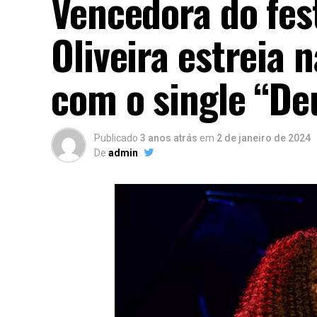
Vencedora do fest
Oliveira estreia 
com o single “De
Publicado
3 anos atrás
em
2 de janeiro de 2024
De
admin