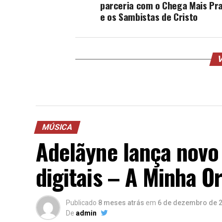
parceria com o Chega Mais Pra
e os Sambistas de Cristo
V
MÚSICA
Adelãyne lança novo
digitais – A Minha O
Publicado
8 meses atrás
em
6 de dezembro de 
De
admin