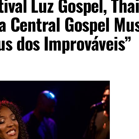
ival Luz Gospel, Tha
na Central Gospel Mu
us dos Improváveis”