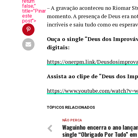
return
false;"
– A gravação aconteceu no Riomar Stu
title="Pinar
momento. A presença de Deus era not
este
post">
incríveis e saiu tudo como eu esperava
Ouça o single “Deus dos Improváv
digitais:
https://onerpm.link/Deusdosimprova
Assista ao clipe de “Deus dos Imp
https://www.youtube.com/watch?v=
TÓPICOS RELACIONADOS
NÃO PERCA
Waguinho encerra o ano lança
single “Obrigado Por Tudo” em