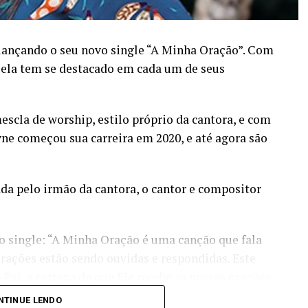
 lançando o seu novo single “A Minha Oração”. Com
, ela tem se destacado em cada um de seus
cla de worship, estilo próprio da cantora, e com
e começou sua carreira em 2020, e até agora são
a pelo irmão da cantora, o cantor e compositor
o single: “A Minha Oração é uma canção que fala
orações estão sendo ouvidas e respondidas. Este
Pai, a certeza de que Ele recebe as nossas orações
r. Por mais que muitas vezes a demora pareça sem
NTINUE LENDO