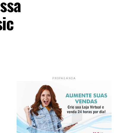
issa
sic
PROPAGANDA