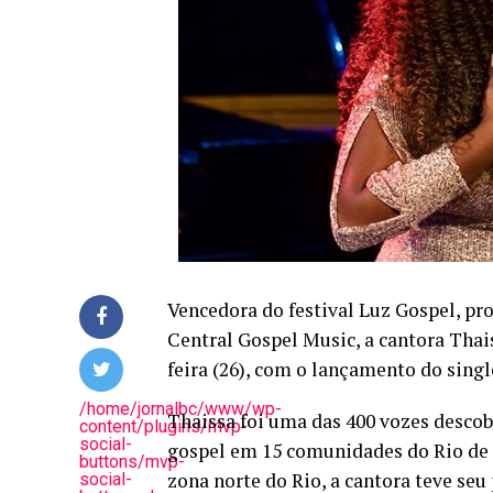
Vencedora do festival Luz Gospel, p
Central Gospel Music, a cantora Thais
feira (26), com o lançamento do sing
/home/jornalbc/www/wp-
Thaissa foi uma das 400 vozes descob
content/plugins/mvp-
social-
gospel em 15 comunidades do Rio de 
buttons/mvp-
zona norte do Rio, a cantora teve seu
social-