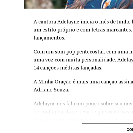
A cantora Adelãyne inicia o mês de Junho
um estilo próprio e com letras marcantes
lançamentos.
Com um som pop pentecostal, com uma mes
uma voz com muita personalidade, Adelãyn
14 canções inéditas lançadas.
A Minha Oração é mais uma canção assinad
Adriano Souza.
Adelãyne nos fala um pouco sobre seu nov
de confiança, da certeza de que as nossas 
louvor é uma demonstração da nossa fé no 
e que a resposta vem pelas mãos do Senho
CO