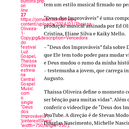
buttons.php
tem um estilo musical firmado no pe
on
line
27
“Deus dos Improváveis” é uma compos
https://jornalbc.com.br/wp-
content/uploads/2024/01/Thaissa-
produção musical assinada por Ed Oli
Oliveira-
Cristina, Eliane Silva e Kaiky Mello.
1-
Copy.jpg&description=Vencedora
do
– “Deus dos Improváveis” fala sobre 
festival
Luz
que Ele tem todo poder para mudar v
Gospel,
Thaissa
e Deus mudou o rumo da minha histó
Oliveira
– testemunha a jovem, que carrega in
estreia
na
Augusto.
Central
Gospel
Music
Thaissa Oliveira define o momento c
com
o
ser bênção para muitas vidas”. Além d
single
conferir o videoclipe de “Deus dos I
“Deus
dos
YouTube. A direção é de Stevan Modo
Improváveis”',
'pinterestShare',
Douglas Nascimento, Michelle Nascim
'width=750,height=350');