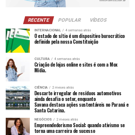
integral e apoio à autoestima.
NCI
: Atividades para pessoas com 60 anos ou
RECENTE
POPULAR
VÍDEOS
mais, estimulando a construção e reconstrução de
suas histórias e vivências.
INTERNACIONAL
4 semanas atrás
O estado de sítio é um dispositivo burocrático
definido pela nossa Constituição
CCAS
: Ambiente de convivência para crianças e
adolescentes, abrangendo desde jogos até cultura
e esportes.
CULTURA
4 semanas atrás
Criação de lojas online e sites é com a Mox
SAICA
: Trabalho de cuidado, orientação e proteção
Mídia.
integral a crianças e adolescentes em situação de
risco.
CIÊNCIA
2 meses atrás
CEIS
: Garantia de um ambiente seguro e desafiador
Descarte irregular de resíduos automotivos
para o desenvolvimento infantil.
ainda desafia o setor, enquanto
Savana destaca ações sustentáveis no Paraná e
Santa Catarina.
Conclusão
NEGÓCIOS
2 meses atrás
O empreendedorismo social, impulsionado por líderes
Empreendedorismo Social: quando ativismo se
torna uma carreira de sucesso
como Tatiana Souza, demonstra que ativismo pode, sim,