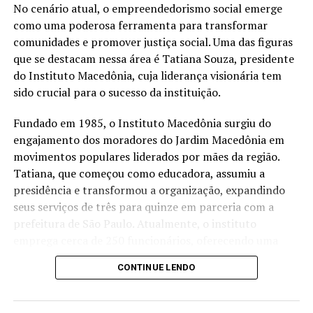
TÓPICOS RELACIONADOS
São José dos Pinhais (PR) após a implantação de um
No cenário atual, o empreendedorismo social emerge
sistema de reuso na oficina. A iniciativa utiliza uma
como uma poderosa ferramenta para transformar
A SEGUIR
Como integrar-se culturalmente ao emigrar para
estação própria de tratamento de efluentes para tratar
comunidades e promover justiça social. Uma das figuras
Portugal
a água utilizada nos processos operacionais e reutilizá-la
que se destacam nessa área é Tatiana Souza, presidente
na lavagem de veículos, reduzindo o consumo de
do Instituto Macedônia, cuja liderança visionária tem
NÃO PERCA
ERP Summit 2024 confirma participação da startup
recursos naturais.
sido crucial para o sucesso da instituição.
Revizia
“Quando falamos em sustentabilidade, precisamos falar
Fundado em 1985, o Instituto Macedônia surgiu do
sobre ações práticas e resultados concretos. O reuso da
engajamento dos moradores do Jardim Macedônia em
água mostra que é possível unir eficiência operacional,
movimentos populares liderados por mães da região.
preservação ambiental e responsabilidade com as
Tatiana, que começou como educadora, assumiu a
comunidades onde estamos inseridos. Nosso cuidado
presidência e transformou a organização, expandindo
também envolve os uniformes das oficinas, desde
seus serviços de três para quinze em parceria com a
2006, eles são enviados para uma lavanderia industrial
prefeitura de São Paulo. Atualmente, o instituto
com tratamento específico para resíduos da atividade
emprega cerca de 250 funcionários, oferecendo uma
mecânica”, destaca Anderson Acassio Martins,
ampla gama de serviços que atendem crianças,
CONTINUE LENDO
coordenador Administrativo da Savana.
mulheres, idosos e promovem o empreendedorismo e a
sustentabilidade ambiental.