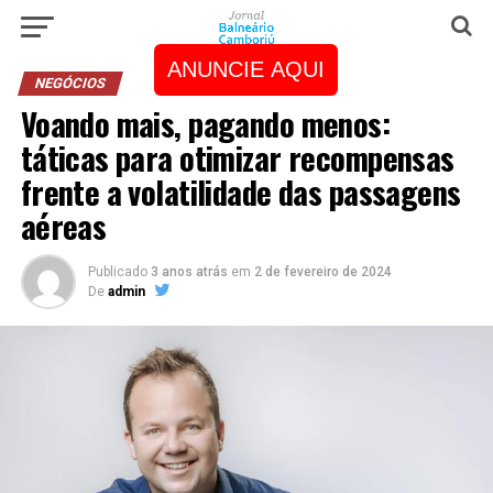
ANUNCIE AQUI
NEGÓCIOS
Voando mais, pagando menos:
táticas para otimizar recompensas
frente a volatilidade das passagens
aéreas
Publicado
3 anos atrás
em
2 de fevereiro de 2024
De
admin