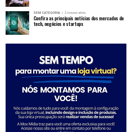
ser uma carreira de sucesso. As mulheres no comando
dessas organizações não apenas promovem mudanças
SEM CATEGORIA
2 meses atrás
significativas em suas comunidades, mas também
Confira as principais notícias dos mercados de
tech, negócios e startups
inspiram futuras gerações a seguir seus passos,
mostrando que é possível transformar a sociedade
através da dedicação e liderança.
Tatiana Souza destaca a importância da liderança
Sobre a Savana
feminina no setor social: “Acredito que quando as
A Savana integra o Grupo Águia Branca e é especializada
mulheres assumem a liderança, trazem consigo uma
na comercialização de caminhões e veículos comerciais
perspectiva única e essencial que promove a inclusão e o
da Mercedes-Benz. Com forte presença nos setores de
desenvolvimento sustentável. Meu objetivo é continuar
transporte e logística, oferece um portfólio completo
inspirando e capacitando outras mulheres a seguirem
de veículos, peças e serviços de oficina. Além disso,
esse caminho, transformando ainda mais vidas e
disponibiliza soluções em pneus e recapagem,
comunidades.”
garantindo performance e eficiência para os clientes do
segmento de transporte de cargas.
Essa trajetória exemplifica como o ativismo e o
empreendedorismo social podem convergir para criar
uma carreira gratificante e de grande impacto social.