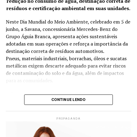
redução no consumo de água, destinação correta de
resíduos e certificação ambiental em suas unidades.
Neste Dia Mundial do Meio Ambiente, celebrado em 5 de
junho, a Savana, concessionária Mercedes-Benz do
Grupo Águia Branca, apresenta ações sustentáveis
adotadas em suas operações e reforça a importância da
destinação correta de resíduos automotivos.
Pneus, materiais industriais, borrachas, óleos e sucatas
metálicas exigem descarte adequado para evitar riscos
de contaminação do solo e da água, além de impactos
para as comunidades.
A Savana, por meio das suas 14 filiais, desenvolve
CONTINUE LENDO
anualmente iniciativas voltadas à redução no consumo
de água, destinação correta de resíduos, eficiência
energética e projetos sociais. As práticas adotadas
PROPAGANDA
contribuíram, inclusive, para a conquista da certificação
ISO 14001, norma internacional de gestão ambiental