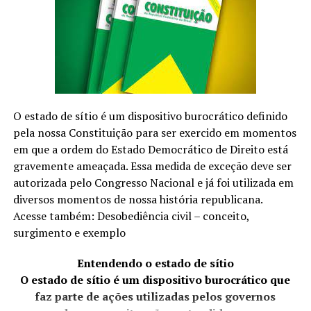
Fashion Tour é um acontecimento de moda consagrado
no país. Em 2023, modelos selecionados nas cidades do
Rio de Janeiro, Goiânia e Brasília, realizaram editoriais
para diversas revistas e sites. Ainda estamos no início de
março de 2024 e modelos escolhidos nas cidades de
Santos, Londrina, Joinville e Brasília, neste ano, também
já brilham em diversas marcas.
O estado de sítio é um dispositivo burocrático definido
pela nossa Constituição para ser exercido em momentos
em que a ordem do Estado Democrático de Direito está
gravemente ameaçada. Essa medida de exceção deve ser
autorizada pelo Congresso Nacional e já foi utilizada em
diversos momentos de nossa história republicana.
Acesse também: Desobediência civil – conceito,
surgimento e exemplo
Entendendo o estado de sítio
O estado de sítio é um dispositivo burocrático que
faz parte de ações utilizadas pelos governos