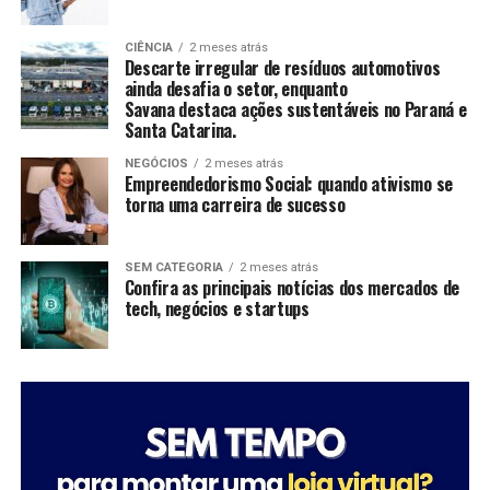
sistema de reuso na oficina. A iniciativa utiliza uma
estação própria de tratamento de efluentes para tratar
CIÊNCIA
2 meses atrás
Descarte irregular de resíduos automotivos
a água utilizada nos processos operacionais e reutilizá-la
ainda desafia o setor, enquanto
na lavagem de veículos, reduzindo o consumo de
Savana destaca ações sustentáveis no Paraná e
recursos naturais.
Santa Catarina.
NEGÓCIOS
2 meses atrás
“Quando falamos em sustentabilidade, precisamos falar
Empreendedorismo Social: quando ativismo se
sobre ações práticas e resultados concretos. O reuso da
torna uma carreira de sucesso
água mostra que é possível unir eficiência operacional,
preservação ambiental e responsabilidade com as
SEM CATEGORIA
2 meses atrás
comunidades onde estamos inseridos. Nosso cuidado
Confira as principais notícias dos mercados de
também envolve os uniformes das oficinas, desde
tech, negócios e startups
2006, eles são enviados para uma lavanderia industrial
com tratamento específico para resíduos da atividade
mecânica”, destaca Anderson Acassio Martins,
coordenador Administrativo da Savana.