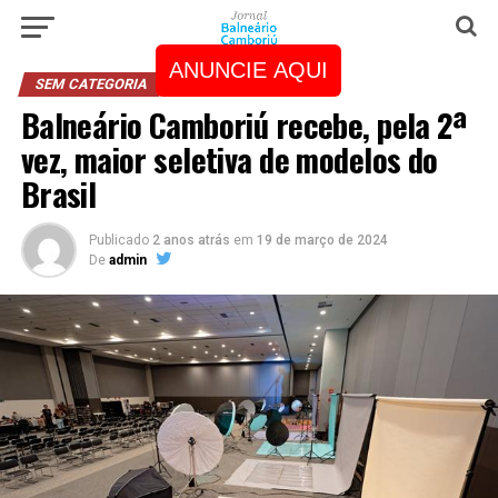
ANUNCIE AQUI
SEM CATEGORIA
Balneário Camboriú recebe, pela 2ª
vez, maior seletiva de modelos do
Brasil
Publicado
2 anos atrás
em
19 de março de 2024
De
admin