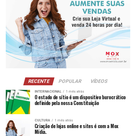
conquistada pela empresa desde 2023.
RECENTE
POPULAR
VÍDEOS
INTERNACIONAL
1 mês atrás
O estado de sítio é um dispositivo burocrático
definido pela nossa Constituição
Entre os principais resultados da concessionária está a
CULTURA
1 mês atrás
Criação de lojas online e sites é com a Mox
redução de 16% na captação de água de poço na loja de
Mídia.
São José dos Pinhais (PR) após a implantação de um