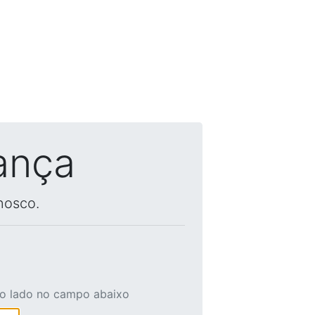
ança
nosco.
ao lado no campo abaixo