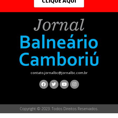
CLIQUE AQUI
acompanhado de quem te faz bem.”
Bárbara Lopes
| Natural de Montes Claros, Minas
Gerais, Bárbara Lopes se destaca no sertanejo. Sua
música “Embalagem vazia” é “uma música escolhida com
muito carinho, feita por um grupo de compositores de
Goiânia” e retrata experiências cotidianas com melodia
envolvente.
Zart |
O baiano Zart, agora residindo em Santa Catarina,
traz uma nova estética musical em “Tipo Radar”, uma
música sobre a reconquista no amor. “Música que fala
contato.jornalbc@jornalbc.com.br
sobre pessoas que gostam uma da outra, mas que ao
mesmo tempo a tarefa da reconquista parece estar
apenas nas mãos de uma delas,” explica Zart.
Renata Loureiro
| Atriz, cantora e compositora de
Niterói, Renata Loureiro estreia com a música
Copyright © 2023. Todos Direitos Reservados.
“Passarinho”. Ela descreve a faixa como “um canto de