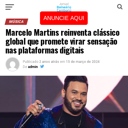
ANUNCIE AQUI
MÚSICA
Marcelo Martins reinventa clássico
global que promete virar sensação
nas plataformas digitais
Publicado
2 anos atrás
em
15 de março de 2024
De
admin