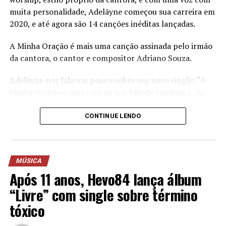
muita personalidade, Adelãyne começou sua carreira em
2020, e até agora são 14 canções inéditas lançadas.
A Minha Oração é mais uma canção assinada pelo irmão
da cantora, o cantor e compositor Adriano Souza.
Adelãyne nos fala um pouco sobre seu novo single: “A
Minha Oração é uma canção que fala de confiança, da
certeza de que as nossas orações estão sendo ouvidas e
respondidas. Este louvor é uma demonstração da nossa
CONTINUE LENDO
fé no Pai, a certeza de que Ele recebe as nossas orações e
que a resposta vem pelas mãos do Senhor. Por mais que
muitas vezes a demora pareça sem fim, a resposta
MÚSICA
sempre virá, porque Deus sempre nos ouve e nos
Após 11 anos, Hevo84 lança álbum
responde.
“Livre” com single sobre término
Ouça A Minha oração em todas as plataformas de
tóxico
música e assista o clipe no youtube no canal da cantora,
Adelayne Oficial.