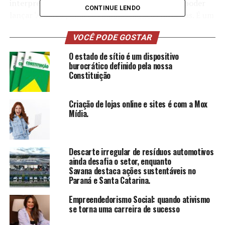
interpretação ao público.
“Estou muito feliz em poder
CONTINUE LENDO
lançar ‘A Barca’, uma das minhas músicas favoritas. É um
desafio apresentar algo tão diferente do que meu
VOCÊ PODE GOSTAR
público está acostumado, mas estou confiante de que
todos vão se surpreender positivamente com esta nova
O estado de sítio é um dispositivo
interpretação. Acredito que a música tem o poder de
burocrático definido pela nossa
Constituição
tocar os corações de maneira única, e é isso que espero
alcançar com essa versão”” destacou o cantor.
Ouça
aqui
.
Criação de lojas online e sites é com a Mox
Mídia.
Trajetória de Marcelo Martins
Marcelo Martins, um renomado nome no cenário
Descarte irregular de resíduos automotivos
sertanejo brasileiro, iniciou sua carreira marcante como
ainda desafia o setor, enquanto
a voz principal da dupla João Lucas e Marcelo, formada
Savana destaca ações sustentáveis no
Paraná e Santa Catarina.
em 2011. O duo alcançou fama nacional e internacional
com o hit “Eu Quero Tchu, Eu Quero Tcha”, uma música
Empreendedorismo Social: quando ativismo
que se tornou viral, misturando o sertanejo universitário
se torna uma carreira de sucesso
com um ritmo dançante e contagiante, e se destacando