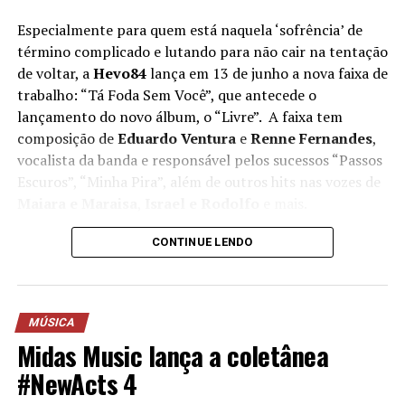
Especialmente para quem está naquela ‘sofrência’ de
término complicado e lutando para não cair na tentação
de voltar, a
Hevo84
lança em 13 de junho a nova faixa de
trabalho: “Tá Foda Sem Você”, que antecede o
lançamento do novo álbum, o “Livre”. A faixa tem
composição de
Eduardo Ventura
e
Renne Fernandes
,
vocalista da banda e responsável pelos sucessos “Passos
Escuros”, “Minha Pira”, além de outros hits nas vozes de
Maiara e Maraisa
,
Israel e Rodolfo
e mais.
Entrando com tudo na nova era, o novo álbum de um
CONTINUE LENDO
dos maiores nomes do Emo e pop/rock nacional já conta
com alguns lançamentos, como o single homônimo que
teve um clipe gravado ao vivo na Jai Club. Além disto, o
MÚSICA
novo trabalho da Hevo84 atravessa as histórias de amor
Midas Music lança a coletânea
moderno e coloca em foco em dilemas que todo jovem
passa. A nova música de trabalho fala exatamente sobre
#NewActs 4
a luta pós-término, em especial, se for um