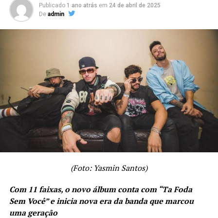
Publicado
1 ano atrás
em
24 de abril de 2025
De
admin
https://onerpm.link/aminhaoracao
(Foto: Yasmin Santos)
Com 11 faixas, o novo álbum conta com “Ta Foda
Sem Você” e inicia nova era da banda que marcou
uma geração