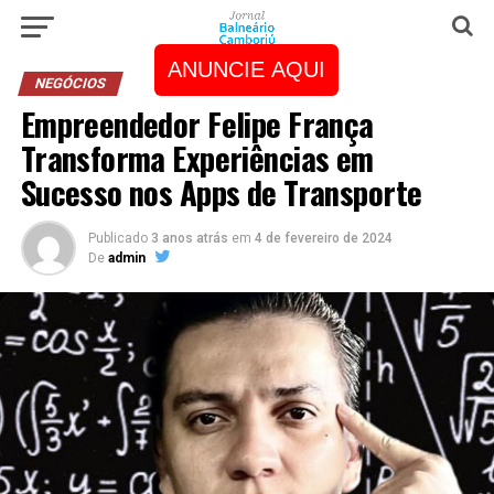
ANUNCIE AQUI
NEGÓCIOS
Empreendedor Felipe França
Transforma Experiências em
Sucesso nos Apps de Transporte
Publicado
3 anos atrás
em
4 de fevereiro de 2024
De
admin