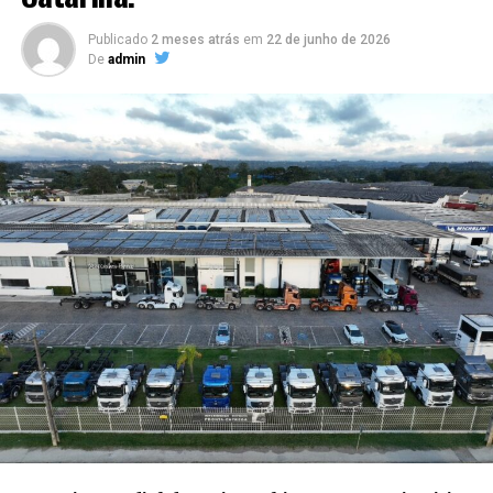
Publicado
2 meses atrás
em
22 de junho de 2026
De
admin
Além disso, Felipe participou de podcasts renomados,
como “Resenha na Pista”, “Uber do Chefe”, “Midnight
Podcast”, “Alpha Mídia Cast” e “Desenfreados”. Com
planos futuros, Felipe pretende lançar o “CalculaCast” e
o “CalculaCastMóvel”, projetos que visam mostrar
histórias de sucesso de pessoas que, por meio de cálculos
estratégicos, superaram dívidas e prosperaram em suas
vidas.
O empreendedor Felipe França, com sua abordagem
calculista e dedicada, se tornou uma referência e mentor
para milhares de brasileiros que buscam não apenas