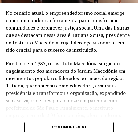
redução de 16% na captação de água de poço na loja de
São José dos Pinhais (PR) após a implantação de um
No cenário atual, o empreendedorismo social emerge
sistema de reuso na oficina. A iniciativa utiliza uma
como uma poderosa ferramenta para transformar
estação própria de tratamento de efluentes para tratar
comunidades e promover justiça social. Uma das figuras
a água utilizada nos processos operacionais e reutilizá-la
que se destacam nessa área é Tatiana Souza, presidente
na lavagem de veículos, reduzindo o consumo de
do Instituto Macedônia, cuja liderança visionária tem
recursos naturais.
sido crucial para o sucesso da instituição.
“Quando falamos em sustentabilidade, precisamos falar
Fundado em 1985, o Instituto Macedônia surgiu do
sobre ações práticas e resultados concretos. O reuso da
engajamento dos moradores do Jardim Macedônia em
água mostra que é possível unir eficiência operacional,
movimentos populares liderados por mães da região.
preservação ambiental e responsabilidade com as
Tatiana, que começou como educadora, assumiu a
comunidades onde estamos inseridos. Nosso cuidado
presidência e transformou a organização, expandindo
também envolve os uniformes das oficinas, desde
seus serviços de três para quinze em parceria com a
2006, eles são enviados para uma lavanderia industrial
prefeitura de São Paulo. Atualmente, o instituto
com tratamento específico para resíduos da atividade
emprega cerca de 250 funcionários, oferecendo uma
mecânica”, destaca Anderson Acassio Martins,
ampla gama de serviços que atendem crianças,
CONTINUE LENDO
coordenador Administrativo da Savana.
mulheres, idosos e promovem o empreendedorismo e a
sustentabilidade ambiental.