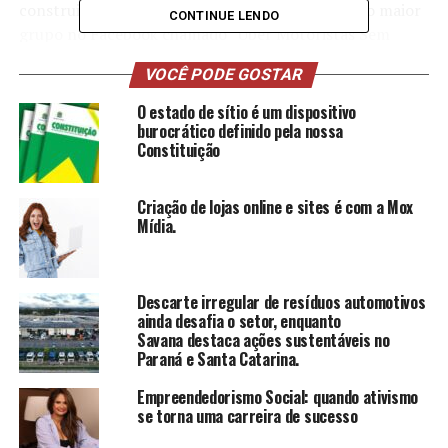
construiu uma presença significativa, liderando o maior
CONTINUE LENDO
grupo no Facebook chamado “Uber Motoristas Sem
Mimimi”, que hoje conta com impressionantes 124 mil
VOCÊ PODE GOSTAR
membros.
O estado de sítio é um dispositivo
https://www.instagram.com/felipe_driver_calculista
burocrático definido pela nossa
Constituição
Seu projeto, fundamentado no pensamento calculista e
gestão financeira, cresceu organicamente ao longo dos
Criação de lojas online e sites é com a Mox
anos. Atualmente, Felipe impacta mais de 100.000
Mídia.
pessoas diariamente em suas redes sociais,
compartilhando insights sobre como adotar uma
mentalidade calculista para guiar tanto a vida
Descarte irregular de resíduos automotivos
profissional quanto pessoal.
ainda desafia o setor, enquanto
Savana destaca ações sustentáveis no
Após enfrentar as adversidades comuns aos motoristas
Paraná e Santa Catarina.
de aplicativos, Felipe lançou, em 2024, a aguardada
Empreendedorismo Social: quando ativismo
mentoria “Calculista10”. Essa iniciativa oferece
se torna uma carreira de sucesso
consultoria personalizada em chamadas de vídeo,