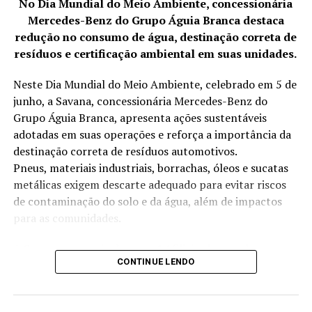
No Dia Mundial do Meio Ambiente, concessionária
sobreviver, mas prosperar em meio aos desafios do
Mercedes-Benz do Grupo Águia Branca destaca
mundo dos aplicativos de transporte. Sua história é um
redução no consumo de água, destinação correta de
exemplo de como a determinação e uma mentalidade
resíduos e certificação ambiental em suas unidades.
focada em resultados podem transformar adversidades
em oportunidades de sucesso.
Neste Dia Mundial do Meio Ambiente, celebrado em 5 de
junho, a Savana, concessionária Mercedes-Benz do
Grupo Águia Branca, apresenta ações sustentáveis
adotadas em suas operações e reforça a importância da
destinação correta de resíduos automotivos.
Pneus, materiais industriais, borrachas, óleos e sucatas
metálicas exigem descarte adequado para evitar riscos
de contaminação do solo e da água, além de impactos
para as comunidades.
A Savana, por meio das suas 14 filiais, desenvolve
CONTINUE LENDO
anualmente iniciativas voltadas à redução no consumo
de água, destinação correta de resíduos, eficiência
energética e projetos sociais. As práticas adotadas