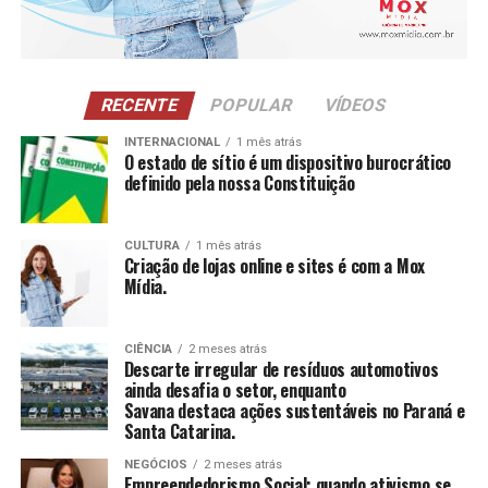
CAE Mulher
: Atendimento a mulheres em situação
de violência doméstica, oferecendo proteção
integral e apoio à autoestima.
NCI
: Atividades para pessoas com 60 anos ou
RECENTE
POPULAR
VÍDEOS
mais, estimulando a construção e reconstrução de
suas histórias e vivências.
INTERNACIONAL
1 mês atrás
O estado de sítio é um dispositivo burocrático
definido pela nossa Constituição
CCAS
: Ambiente de convivência para crianças e
adolescentes, abrangendo desde jogos até cultura
e esportes.
CULTURA
1 mês atrás
Criação de lojas online e sites é com a Mox
SAICA
: Trabalho de cuidado, orientação e proteção
Mídia.
integral a crianças e adolescentes em situação de
risco.
CIÊNCIA
2 meses atrás
CEIS
: Garantia de um ambiente seguro e desafiador
Descarte irregular de resíduos automotivos
para o desenvolvimento infantil.
ainda desafia o setor, enquanto
Savana destaca ações sustentáveis no Paraná e
Santa Catarina.
Conclusão
NEGÓCIOS
2 meses atrás
O empreendedorismo social, impulsionado por líderes
Empreendedorismo Social: quando ativismo se