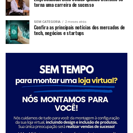
torna uma carreira de sucesso
como Tatiana Souza, demonstra que ativismo pode, sim,
ser uma carreira de sucesso. As mulheres no comando
dessas organizações não apenas promovem mudanças
SEM CATEGORIA
2 meses atrás
significativas em suas comunidades, mas também
Confira as principais notícias dos mercados de
tech, negócios e startups
inspiram futuras gerações a seguir seus passos,
mostrando que é possível transformar a sociedade
através da dedicação e liderança.
Tatiana Souza destaca a importância da liderança
Sobre a Savana
feminina no setor social: “Acredito que quando as
A Savana integra o Grupo Águia Branca e é especializada
mulheres assumem a liderança, trazem consigo uma
na comercialização de caminhões e veículos comerciais
perspectiva única e essencial que promove a inclusão e o
da Mercedes-Benz. Com forte presença nos setores de
desenvolvimento sustentável. Meu objetivo é continuar
transporte e logística, oferece um portfólio completo
inspirando e capacitando outras mulheres a seguirem
de veículos, peças e serviços de oficina. Além disso,
esse caminho, transformando ainda mais vidas e
disponibiliza soluções em pneus e recapagem,
comunidades.”
garantindo performance e eficiência para os clientes do
segmento de transporte de cargas.
Essa trajetória exemplifica como o ativismo e o
empreendedorismo social podem convergir para criar