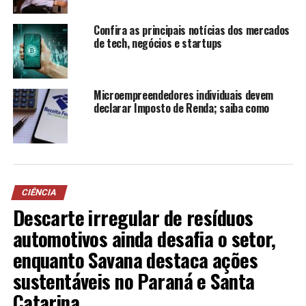
orientando motoristas sobre como otimizar seus
ganhos, melhorar qualidade de vida, e conquistar
Confira as principais notícias dos mercados
estabilidade financeira, saindo das dívidas e trilhando o
de tech, negócios e startups
caminho da prosperidade.
Microempreendedores individuais devem
declarar Imposto de Renda; saiba como
CIÊNCIA
Descarte irregular de resíduos
automotivos ainda desafia o setor,
enquanto Savana destaca ações
sustentáveis no Paraná e Santa
Catarina.