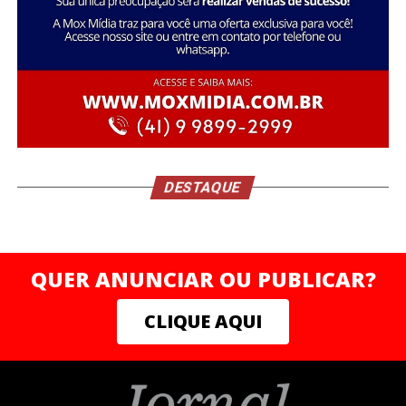
Durante o encontro, um dos pilares centrais foi a
ruptura com padrões limitantes — um convite direto à
elite empreendedora para abandonar crenças obsoletas,
assumir o protagonismo absoluto da própria trajetória e
operar em um novo nível de consciência e resultados.
A filosofia do V8 Club se ancora na potência simbólica
do motor V8: precisão, força, consistência e máxima
performance. Uma analogia direta ao empresário
DESTAQUE
moderno que entende que sua mente, seu corpo e seu
negócio precisam operar em sintonia e alto rendimento.
QUER ANUNCIAR OU PUBLICAR?
CLIQUE AQUI