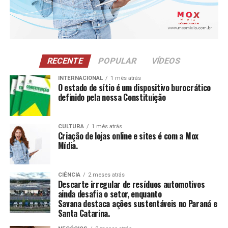
RECENTE
POPULAR
VÍDEOS
INTERNACIONAL
1 mês atrás
O estado de sítio é um dispositivo burocrático
definido pela nossa Constituição
“O V8 não é sobre presença, é sobre transformação. É
sobre acesso, mentalidade e evolução real”, afirma.
CULTURA
1 mês atrás
Criação de lojas online e sites é com a Mox
Entre os convidados, destacaram-se empresários como
Mídia.
Ricardo Soares, James Kruel, Daniel Chiesa e Darci
Sttrack que vivenciaram um ambiente de trocas
estratégicas, conexões de alto valor e discussões
CIÊNCIA
2 meses atrás
Descarte irregular de resíduos automotivos
profundas sobre expansão de mentalidade e
ainda desafia o setor, enquanto
posicionamento.
Savana destaca ações sustentáveis no Paraná e
Santa Catarina.