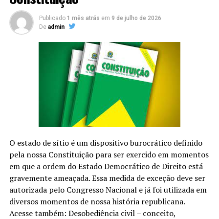
lucro evidenciado uma parcela da receita bruta que é
isenta do tributo e varia conforme o ramo de atividade.
Publicado
1 mês atrás
em
9 de julho de 2026
De
admin
Somente então, o programa gerador calculará o
imposto que o MEI precisará pagar.
Confira os passos necessários para o MEI declarar
Imposto de Renda:
Passo 1
Calcular a receita bruta do ano anterior e subtrair todas
as despesas relacionadas ao negócio para chegar ao
O estado de sítio é um dispositivo burocrático definido
lucro evidenciado
pela nossa Constituição para ser exercido em momentos
Passo 2
em que a ordem do Estado Democrático de Direito está
Pegar a receita bruta e aplicar o seguinte percentual
gravemente ameaçada. Essa medida de exceção deve ser
para calcular a parcela isenta de Imposto de Renda
autorizada pelo Congresso Nacional e já foi utilizada em
diversos momentos de nossa história republicana.
8% da receita bruta para comércio, indústria e
Acesse também: Desobediência civil – conceito,