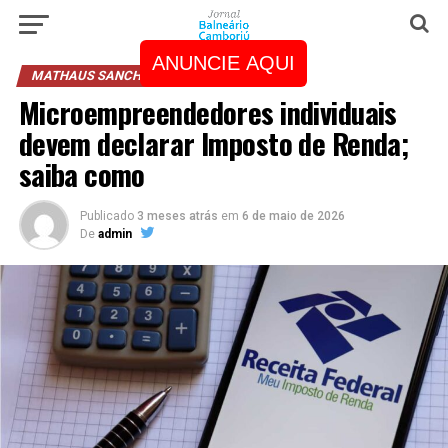
ANUNCIE AQUI
MATHAUS SANCHEZ
Microempreendedores individuais
devem declarar Imposto de Renda;
saiba como
Publicado
3 meses atrás
em
6 de maio de 2026
De
admin