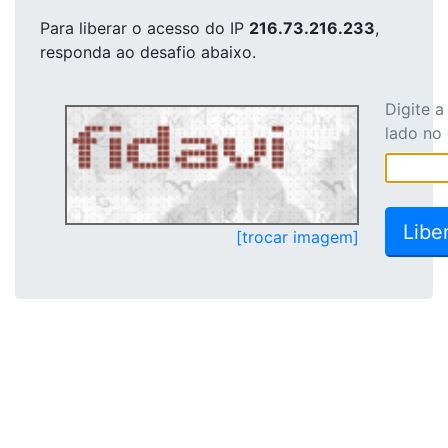
Para liberar o acesso
do IP
216.73.216.233
,
responda ao desafio abaixo.
Digite 
lado no
[trocar imagem]