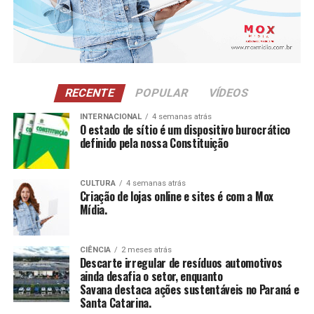
indivíduos em situação de vulnerabilidade.
CAE Mulher
: Atendimento a mulheres em situação
de violência doméstica, oferecendo proteção
integral e apoio à autoestima.
NCI
: Atividades para pessoas com 60 anos ou
RECENTE
POPULAR
VÍDEOS
mais, estimulando a construção e reconstrução de
suas histórias e vivências.
INTERNACIONAL
4 semanas atrás
O estado de sítio é um dispositivo burocrático
definido pela nossa Constituição
CCAS
: Ambiente de convivência para crianças e
adolescentes, abrangendo desde jogos até cultura
e esportes.
CULTURA
4 semanas atrás
Criação de lojas online e sites é com a Mox
SAICA
: Trabalho de cuidado, orientação e proteção
Mídia.
integral a crianças e adolescentes em situação de
risco.
CIÊNCIA
2 meses atrás
CEIS
: Garantia de um ambiente seguro e desafiador
Descarte irregular de resíduos automotivos
para o desenvolvimento infantil.
ainda desafia o setor, enquanto
Savana destaca ações sustentáveis no Paraná e
Santa Catarina.
Conclusão