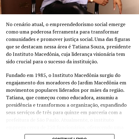
Entre os principais resultados da concessionária está a
redução de 16% na captação de água de poço na loja de
São José dos Pinhais (PR) após a implantação de um
No cenário atual, o empreendedorismo social emerge
sistema de reuso na oficina. A iniciativa utiliza uma
como uma poderosa ferramenta para transformar
estação própria de tratamento de efluentes para tratar
comunidades e promover justiça social. Uma das figuras
a água utilizada nos processos operacionais e reutilizá-la
que se destacam nessa área é Tatiana Souza, presidente
na lavagem de veículos, reduzindo o consumo de
do Instituto Macedônia, cuja liderança visionária tem
recursos naturais.
sido crucial para o sucesso da instituição.
“Quando falamos em sustentabilidade, precisamos falar
Fundado em 1985, o Instituto Macedônia surgiu do
sobre ações práticas e resultados concretos. O reuso da
engajamento dos moradores do Jardim Macedônia em
água mostra que é possível unir eficiência operacional,
movimentos populares liderados por mães da região.
preservação ambiental e responsabilidade com as
Tatiana, que começou como educadora, assumiu a
comunidades onde estamos inseridos. Nosso cuidado
presidência e transformou a organização, expandindo
também envolve os uniformes das oficinas, desde
seus serviços de três para quinze em parceria com a
2006, eles são enviados para uma lavanderia industrial
prefeitura de São Paulo. Atualmente, o instituto
com tratamento específico para resíduos da atividade
emprega cerca de 250 funcionários, oferecendo uma
mecânica”, destaca Anderson Acassio Martins,
ampla gama de serviços que atendem crianças,