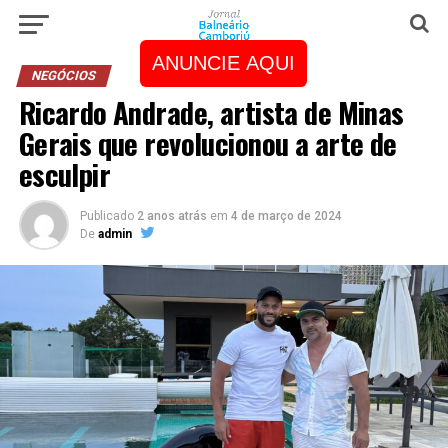
ANUNCIE AQUI
NEGÓCIOS
Ricardo Andrade, artista de Minas
Gerais que revolucionou a arte de
esculpir
Publicado
2 anos atrás
em
4 de março de 2024
De
admin