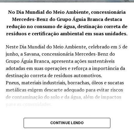
autenticidade e originalidade às suas obras. Cada peça é
patenteada, demonstrando o cuidado e a atenção
No Dia Mundial do Meio Ambiente, concessionária
dedicados aos clientes.
Mercedes-Benz do Grupo Águia Branca destaca
redução no consumo de água, destinação correta de
Ricardo Andrade aspira a ser lembrado pelo legado de
resíduos e certificação ambiental em suas unidades.
criar arte singular que traz beleza e bem-estar à vida das
pessoas. Entre os clientes famosos que adquiriram suas
Neste Dia Mundial do Meio Ambiente, celebrado em 5 de
obras estão nomes como Paula Fernandes, Wesley
junho, a Savana, concessionária Mercedes-Benz do
Safadão, Sorocaba, Livia Andrade, Zezé Di Camargo,
Grupo Águia Branca, apresenta ações sustentáveis
David Brazil, Nicole Bahals, Barbara Evans, Dj Guuga,
adotadas em suas operações e reforça a importância da
modelos, ex-BBBs e outros artistas.
destinação correta de resíduos automotivos.
Pneus, materiais industriais, borrachas, óleos e sucatas
Com uma trajetória marcada por aprendizado, gratidão
metálicas exigem descarte adequado para evitar riscos
e visão vanguardista, Ricardo Andrade destaca-se como
de contaminação do solo e da água, além de impactos
um talentoso escultor, elevando a arte brasileira a novos
para as comunidades.
patamares. Para adquirir uma obra única de Ricardo
Artes, entre em contato e faça parte desta jornada de
A Savana, por meio das suas 14 filiais, desenvolve
beleza e inspiração.
CONTINUE LENDO
anualmente iniciativas voltadas à redução no consumo
de água, destinação correta de resíduos, eficiência