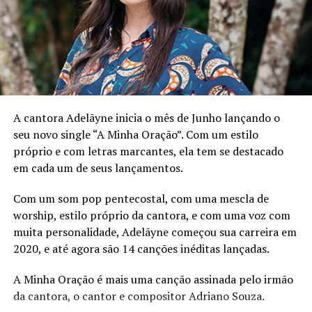
apresentou no Hall do Theatro Municipal de São Paulo.
Confira a letra:
Samba do Lamento
A cantora Adelãyne inicia o mês de Junho lançando o
seu novo single “A Minha Oração”. Com um estilo
Cansei de te esperar, amor
próprio e com letras marcantes, ela tem se destacado
em cada um de seus lançamentos.
não posso mais ficar aqui
Com um som pop pentecostal, com uma mescla de
se eu choro por nós dois
worship, estilo próprio da cantora, e com uma voz com
Não tem depois
muita personalidade, Adelãyne começou sua carreira em
2020, e até agora são 14 canções inéditas lançadas.
A gente nunca foi assim
A Minha Oração é mais uma canção assinada pelo irmão
tão só você longe de mim
da cantora, o cantor e compositor Adriano Souza.