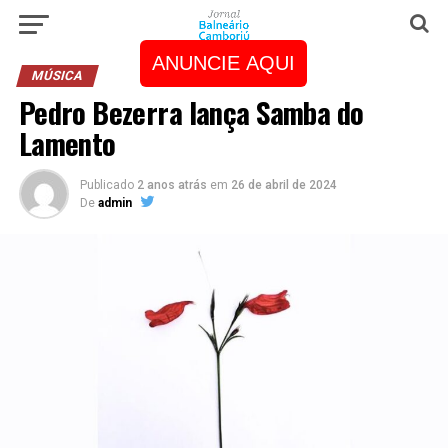
ANUNCIE AQUI
MÚSICA
Pedro Bezerra lança Samba do
Lamento
Publicado
2 anos atrás
em
26 de abril de 2024
De
admin