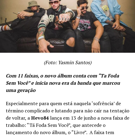
E morro por nós dois, em vão, em vão
Cansei de te esperar, amor
não posso mais ficar aqui
se eu choro por nós dois
(Foto: Yasmin Santos)
Não tem depois
Com 11 faixas, o novo álbum conta com “Ta Foda
A gente nunca foi assim
Sem Você” e inicia nova era da banda que marcou
uma geração
tão só você longe de mim
Especialmente para quem está naquela ‘sofrência’ de
em nome de nós dois
término complicado e lutando para não cair na tentação
de voltar, a
Hevo84
lança em 13 de junho a nova faixa de
eu vou, eu vou
trabalho: “Tá Foda Sem Você”, que antecede o
lançamento do novo álbum, o “Livre”. A faixa tem