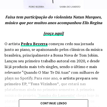
Faixa tem participação do violonista Natan Marques,
músico que por muitos anos acompanhou Elis Regina
[ouça aqui]
O artista
Pedro Bezerra
começou cedo sua jornada
junto ao piano, se apaixonando pelos clássicos da música
brasileira, principalmente a Bossa Nova de Tom Jobim.
Lançou seu primeiro trabalho autoral em 2020, e desde
lá já produziu mais três singles, sendo o último e mais
relevante “Quando O Mar Te Dá Asas” com milhares de
plays no Spotify. Para esse ano,
o artista prepara seu
primeiro EP, ”Tons Vizinhos”
, que estará nas
plataformas ainda no primeiro semestre. A primeira
música do projeto,
‘Samba do Lamento’
chega hoje às
plataformas, e conta com a participação de músicos
CONTINUE LENDO
renomados, como
Wilson Levy
, que assina a produção e