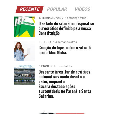
RECENTE
POPULAR
VÍDEOS
INTERNACIONAL
4 semanas atrás
O estado de sítio é um dispositivo
burocrático definido pela nossa
Constituição
CULTURA
4 semanas atrás
Criação de lojas online e sites é
com a Mox Mídia.
CIÊNCIA
2 meses atrás
Descarte irregular de resíduos
automotivos ainda desafia o
setor, enquanto
Savana destaca ações
sustentáveis no Paraná e Santa
Catarina.