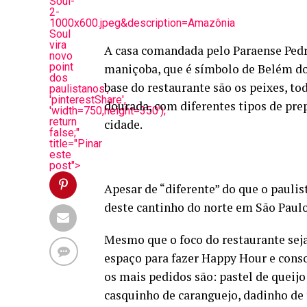
Soul-
2-
1000x600.jpeg&description=Amazônia
Soul
vira
A casa comandada pelo Paraense Pe
novo
point
maniçoba, que é símbolo de Belém do 
dos
base do restaurante são os peixes, to
paulistanos',
'pinterestShare',
dourada, com diferentes tipos de pre
'width=750,height=350');
return
cidade.
false;"
title="Pinar
este
post">
Apesar de “diferente” do que o pauli
deste cantinho do norte em São Paulo
Mesmo que o foco do restaurante sej
espaço para fazer Happy Hour e cons
os mais pedidos são: pastel de queij
casquinho de caranguejo, dadinho de 