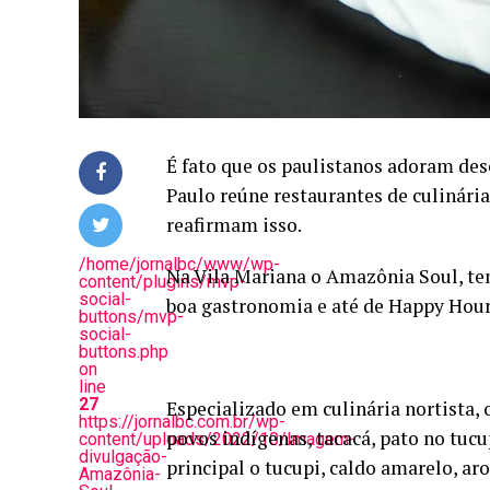
É fato que os paulistanos adoram des
Paulo reúne restaurantes de culinária
reafirmam isso.
/home/jornalbc/www/wp-
Na Vila Mariana o Amazônia Soul, te
content/plugins/mvp-
social-
boa gastronomia e até de Happy Hou
buttons/mvp-
social-
buttons.php
on
line
27
Especializado em culinária nortista, 
https://jornalbc.com.br/wp-
povos indígenas, tacacá, pato no tu
content/uploads/2022/10/Imagem-
divulgação-
principal o tucupi, caldo amarelo, a
Amazônia-