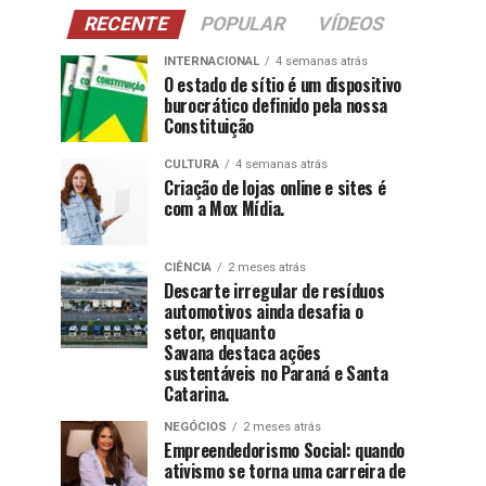
RECENTE
POPULAR
VÍDEOS
INTERNACIONAL
4 semanas atrás
O estado de sítio é um dispositivo
burocrático definido pela nossa
Constituição
CULTURA
4 semanas atrás
Criação de lojas online e sites é
com a Mox Mídia.
CIÊNCIA
2 meses atrás
Descarte irregular de resíduos
automotivos ainda desafia o
setor, enquanto
Savana destaca ações
sustentáveis no Paraná e Santa
Catarina.
NEGÓCIOS
2 meses atrás
Empreendedorismo Social: quando
ativismo se torna uma carreira de